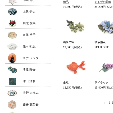
小川 郁子
綿毛
ミモザの花輪
16,500円(税込)
35,200円(税込
上泉 秀人
川北 友果
久保 裕子
山椒の実
額紫陽花
佐々木 忍
19,800円(税込)
SOLD OUT
スナ フジタ
津坂 陽介
津田 清和
金魚
ライラック
12,650円(税込)
15,400円(税込
浜野 まゆみ
1-1
|
藤井 友梨香