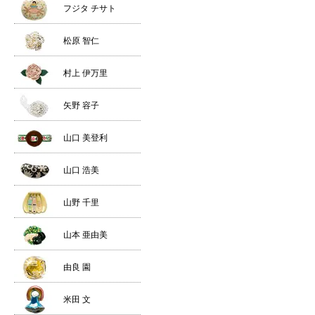
フジタ チサト
松原 智仁
村上 伊万里
矢野 容子
山口 美登利
山口 浩美
山野 千里
山本 亜由美
由良 園
米田 文