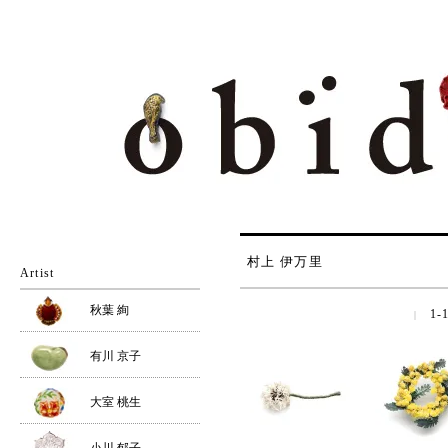
村上 伊万里
Artist
秋葉 絢
1-1
|
有川 京子
大室 桃生