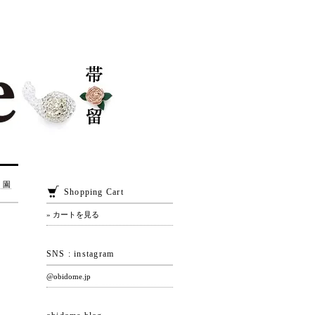
 園
Shopping Cart
» カートを見る
SNS : instagram
@obidome.jp