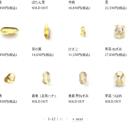
庭
ぼたん雪
半紙
雲
,830円(税込)
SOLD OUT
16,830円(税込)
22,330円(税込)
笹の葉
ひさご
草花 ねずみ
,830円(税込)
14,630円(税込)
11,330円(税込)
27,830円(税込)
滴
庭春（足長ハチ）
春庭 野ねずみ
草花 つばめ
,830円(税込)
SOLD OUT
SOLD OUT
SOLD OUT
1-12 /
» next
|
22
|
|