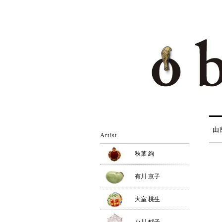
由
Artist
秋葉 絢
有川 京子
大室 桃生