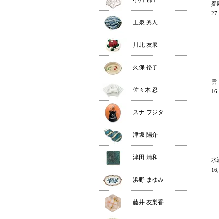
小川 郁子
春
27
上泉 秀人
川北 友果
久保 裕子
雲
佐々木 忍
16
スナ フジタ
津坂 陽介
津田 清和
水
16
浜野 まゆみ
藤井 友梨香