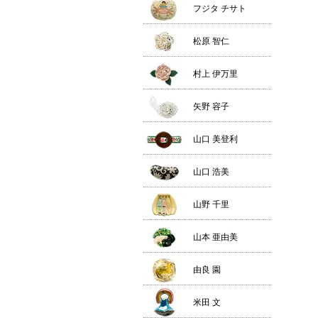
フジタ チサト
松原 智仁
村上 伊万里
矢野 容子
山口 美登利
山口 浩美
山野 千里
山本 亜由美
由良 園
米田 文