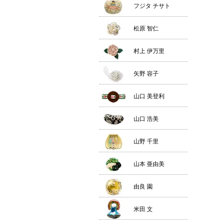
フジタ チサト
松原 智仁
村上 伊万里
矢野 容子
山口 美登利
山口 浩美
山野 千里
山本 亜由美
由良 園
米田 文