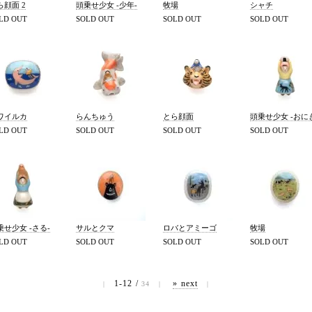
ら顔面 2
頭乗せ少女 -少年-
牧場
シャチ
LD OUT
SOLD OUT
SOLD OUT
SOLD OUT
ワイルカ
らんちゅう
とら顔面
頭乗せ少女 -おに
LD OUT
SOLD OUT
SOLD OUT
SOLD OUT
乗せ少女 -さる-
サルとクマ
ロバとアミーゴ
牧場
LD OUT
SOLD OUT
SOLD OUT
SOLD OUT
1-12 /
» next
|
34
|
|