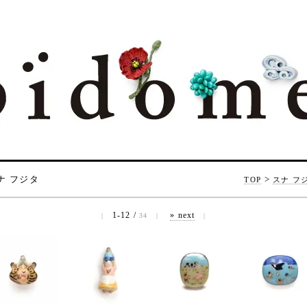
ナ フジタ
>
TOP
スナ フ
1-12 /
» next
|
34
|
|