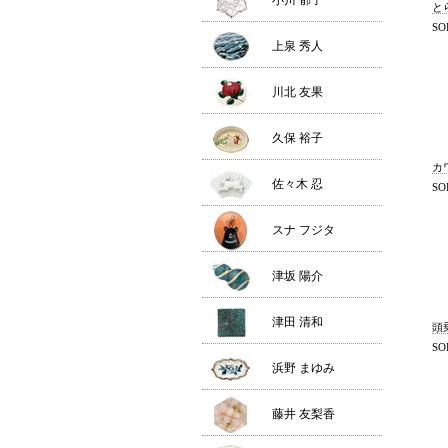
小川 郁子
と
SO
上泉 秀人
川北 友果
久保 裕子
カ
佐々木 忍
SO
スナ フジタ
津坂 陽介
津田 清和
頭
SO
浜野 まゆみ
藤井 友梨香