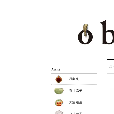
ス
Artist
秋葉 絢
有川 京子
大室 桃生