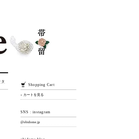
ジタ
Shopping Cart
» カートを見る
SNS : instagram
@obidome.jp