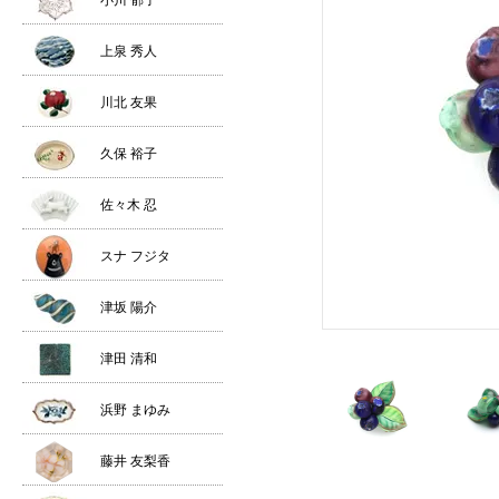
小川 郁子
上泉 秀人
川北 友果
久保 裕子
佐々木 忍
スナ フジタ
津坂 陽介
津田 清和
浜野 まゆみ
藤井 友梨香