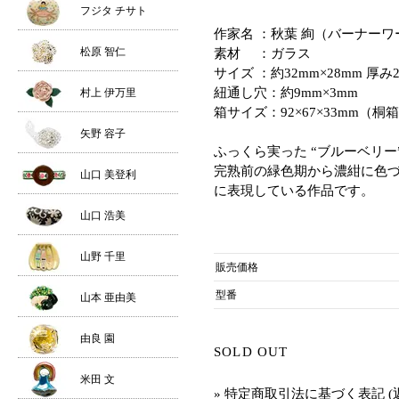
フジタ チサト
作家名 ：秋葉 絢（バーナーワ
松原 智仁
素材 ：ガラス
サイズ ：約32mm×28mm 厚み
紐通し穴：約9mm×3mm
村上 伊万里
箱サイズ：92×67×33mm（桐
矢野 容子
ふっくら実った “ブルーベリー
完熟前の緑色期から濃紺に色
山口 美登利
に表現している作品です。
山口 浩美
山野 千里
販売価格
型番
山本 亜由美
由良 園
SOLD OUT
米田 文
» 特定商取引法に基づく表記 (