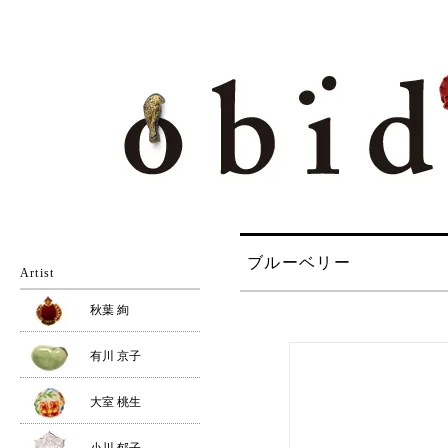
ブルーベリー
Artist
秋葉 絢
有川 京子
大室 桃生