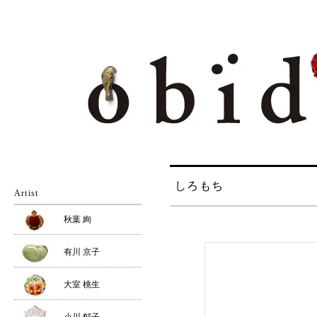
しろもち
Artist
秋葉 絢
有川 京子
大室 桃生