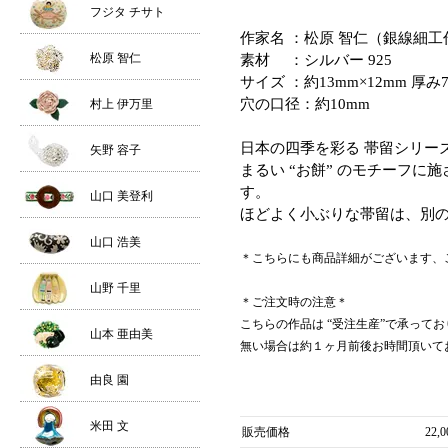
フジタ チサト
作家名 ：松原 智仁（銀線細工
松原 智仁
素材 ：シルバー 925
サイズ ：約13mm×12mm 厚み
穴の口径：約10mm
村上 伊万里
日本の四季を彩る 帯留シリー
矢野 容子
まるい “お餅” のモチーフ
す。
山口 美登利
ほどよく小ぶりな帯留は、別
山口 浩美
＊こちらにも商品詳細がございます、
山野 千里
＊ご注文時の注意＊
こちらの作品は “受注生産”で承って
山本 亜由美
無い場合は約１ヶ月前後お時間頂いて
由良 園
米田 文
販売価格
22,