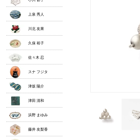
小川 郁子
上泉 秀人
川北 友果
久保 裕子
佐々木 忍
スナ フジタ
津坂 陽介
津田 清和
浜野 まゆみ
藤井 友梨香