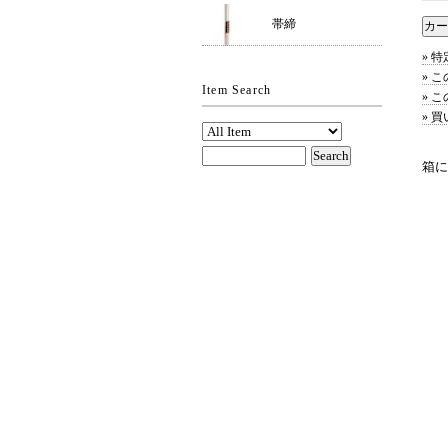
帯締
» 
» 
Item Search
» 
» 
箱に