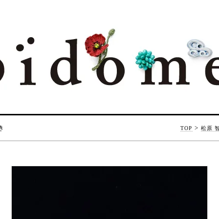
き
>
TOP
松原 