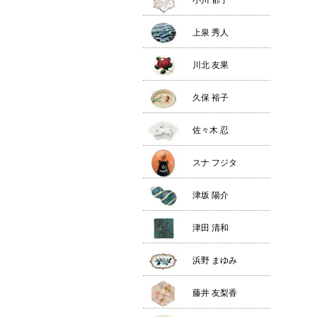
小川 郁子
上泉 秀人
川北 友果
久保 裕子
佐々木 忍
スナ フジタ
津坂 陽介
津田 清和
浜野 まゆみ
藤井 友梨香