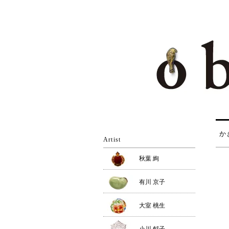
か
Artist
秋葉 絢
有川 京子
大室 桃生