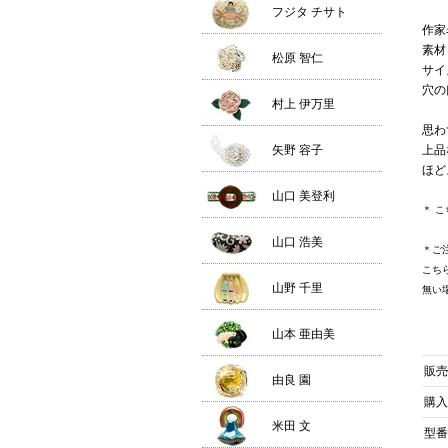
フジタ チサト
作家
素材
松原 智仁
サイズ
穴の
村上 伊万里
思わ
矢野 容子
上品
ほど
山口 美登利
＊ 
山口 浩美
＊ご
こち
山野 千里
無い
山本 亜由美
販売
由良 園
購入
米田 文
型番