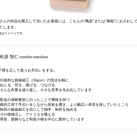
さんの作品を購入して頂いたお客様には、こちらの“陶器”または“桐箱”にお入れし
たします。
像はイメージです。
松原 智仁
tomohito matsubara
｢襟を正して装うお手伝いをする」
伝統的な銀線細工（filigree）の技法を軸に
ねじる、切る、曲げる、つなげる
そんな作業を繰り返し、小さな世界を生み出しています
彫金の体験教室に行ったことで興味を持つ
都内工房で手伝いをしながら技術を磨き、より幅広い表現を探していたところ
秋田の銀線細工を目にして独学・制作を始める
その後独立し、アトリエを構える
帯留、髪飾りなど和装小物を中心に製作しています