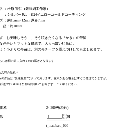
名 ：松原 智仁（銀線細工作家）
 ：シルバー 925・K24イエローゴールドコーティング
 ：約15mm×12mm 厚み7mm
口径：約10mm
ず「お美味しそう！」そう呟きたくなる『かき』の帯留
な色合いとマットな質感で、大人っぽい印象に。
よく小ぶりな帯留は、別のモチーフを重ねづけしても楽しめます。
こちらは桐の箱に入れてのお届けとなります
注文時の注意＊
らの作品は “受注生産”で承っております。在庫がある場合はすぐに発送できますが、
場合は約２週間ほどお時間頂いております、ご了承ください。
価格
24,200円(税込)
数
個
t_matubara_020