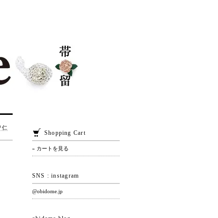
智仁
Shopping Cart
» カートを見る
SNS : instagram
@obidome.jp