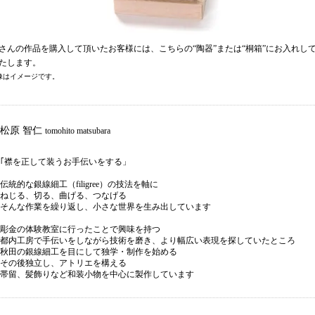
さんの作品を購入して頂いたお客様には、こちらの“陶器”または“桐箱”にお入れし
たします。
像はイメージです。
松原 智仁
tomohito matsubara
｢襟を正して装うお手伝いをする」
伝統的な銀線細工（filigree）の技法を軸に
ねじる、切る、曲げる、つなげる
そんな作業を繰り返し、小さな世界を生み出しています
彫金の体験教室に行ったことで興味を持つ
都内工房で手伝いをしながら技術を磨き、より幅広い表現を探していたところ
秋田の銀線細工を目にして独学・制作を始める
その後独立し、アトリエを構える
帯留、髪飾りなど和装小物を中心に製作しています