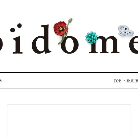
め
>
TOP
松原 