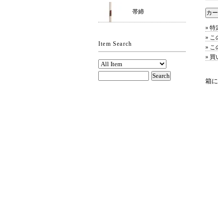
帯締
» 
» 
Item Search
» 
» 
箱に