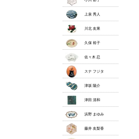
小川 郁子
上泉 秀人
川北 友果
久保 裕子
佐々木 忍
スナ フジタ
津坂 陽介
津田 清和
浜野 まゆみ
藤井 友梨香