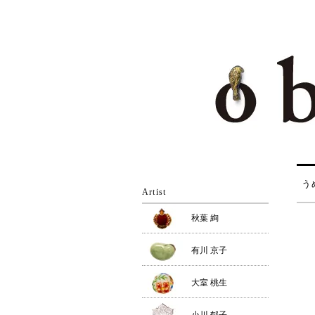
う
Artist
秋葉 絢
有川 京子
大室 桃生