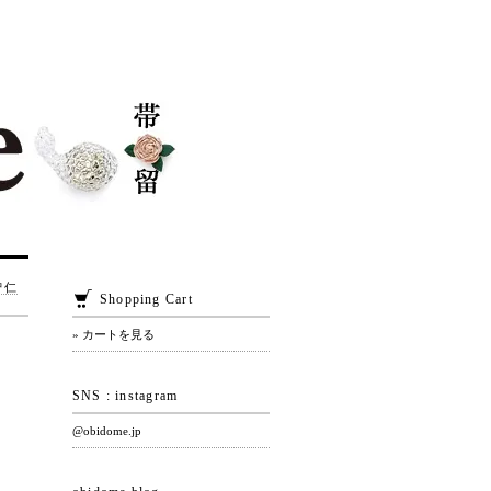
智仁
Shopping Cart
» カートを見る
SNS : instagram
@obidome.jp