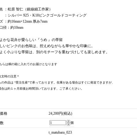
名 ：松原 智仁（銀線細工作家）
 ：シルバー 925・K18ピンクゴールドコーティング
 ：約16mm×12mm 厚み7mm
口径：約10mm
よかな花弁が愛らしい『うめ 』の帯留
しいピンクのお色味は、控えめながらも華やかな印象に。
よく小ぶりな帯留は、別のモチーフを重ねづけしても楽しめます。
こちらは桐の箱に入れてのお届けとなります
注文時の注意＊
らの作品は “受注生産”で承っております。在庫がある場合はすぐに発送できますが、
場合は約１ヶ月前後お時間頂いております、ご了承ください。
価格
24,200円(税込)
数
個
t_matubara_023