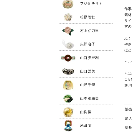
フジタ チサト
作家
素材
松原 智仁
サイズ
穴の
村上 伊万里
ふく
矢野 容子
やさ
ほど
山口 美登利
＊ 
山口 浩美
＊ご
こち
山野 千里
無い
山本 亜由美
販売
由良 園
購入
米田 文
型番